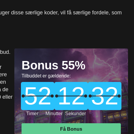
uger disse særlige koder, vil få særlige fordele, som
lbud.
Bonus 55%
r
ære
Tilbuddet er gældende:
 en
52
12
30
å de
 eller
Timer
Minutter
Sekunder
Få Bonus