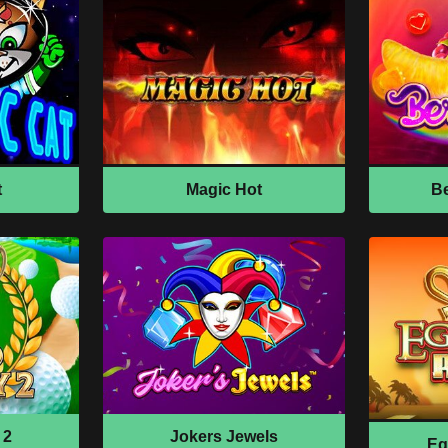
t
Magic Hot
Be
 2
Jokers Jewels
Eg