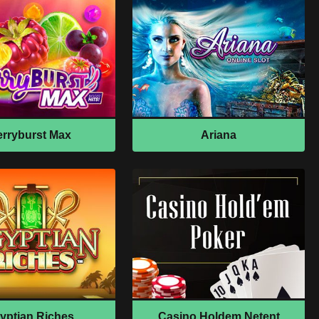
rryburst Max
Ariana
yptian Riches
Casino Holdem Netent