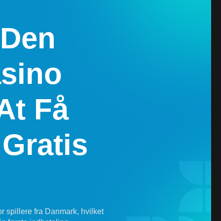
 Den
sino
At Få
Gratis
r spillere fra Danmark, hvilket