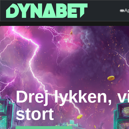
A
Drej lykken, v
stort