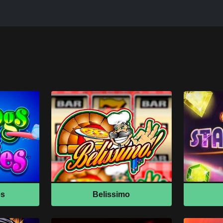
gsgrænserne
abet
es
Belissimo