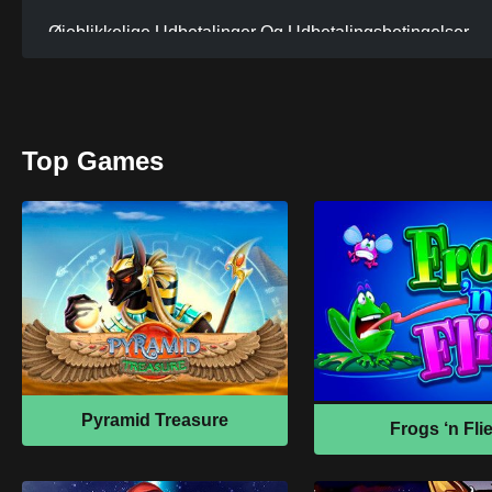
Øjeblikkelige Udbetalinger Og Udbetalingsbetingelser
Udbetalingsgrænser og regler
Sådan Forstår Du Minimum Indbetalings- Og Udbetalin
Top Games
Vip-belønninger og sæsonbestemte kampagner hos Dyn
Få Eksklusive Gratis Spins Med Din Dynabet Kode
Oplysninger Om Dynabet Casino Promo Koder
Pyramid Treasure
Frogs ‘n Fli