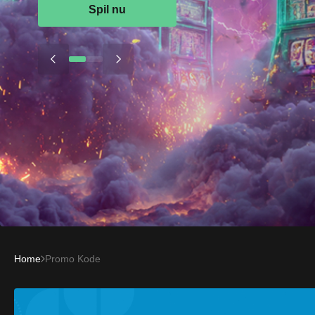
Spil nu
Home
Promo Kode