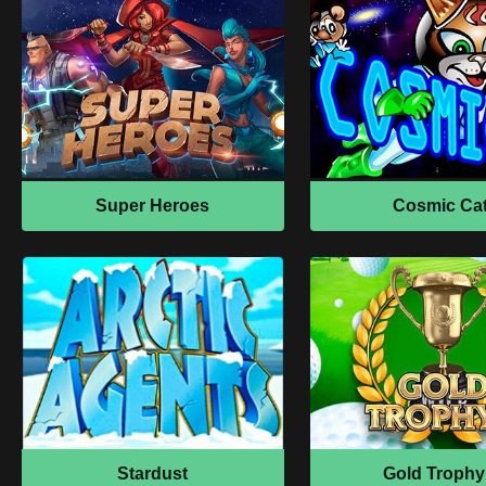
Super Heroes
Cosmic Ca
Gold Trophy
Stardust